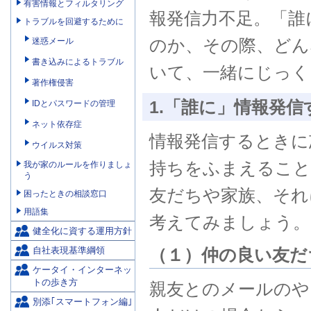
有害情報とフィルタリング
報発信力不足。「誰
トラブルを回避するために
のか、その際、どん
迷惑メール
書き込みによるトラブル
いて、一緒にじっく
著作権侵害
1.「誰に」情報発信
IDとパスワードの管理
ネット依存症
情報発信するときに
ウイルス対策
持ちをふまえること
我が家のルールを作りましょ
う
友だちや家族、それ
困ったときの相談窓口
用語集
考えてみましょう。
健全化に資する運用方針
（１）仲の良い友だ
自社表現基準綱領
ケータイ・インターネッ
トの歩き方
親友とのメールのや
別添｢スマートフォン編｣